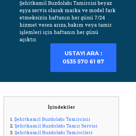
Şehitkamil Buzdolabı Tamircisi beyaz
eşya servis olarak marka ve model fark
etmeksizin haftanın her günü 7/24
hizmet veren arıza, bakım veya tamir
işlemleri için haftanın her günü
açıktır.
USTAYI ARA :
0535 570 61 87
İçindekiler
1.
Şehitkamil Buzdolabı Tamircisii
2.
Şehitkamil Buzdolabı Tamir Servisi
3.
Şehitkamil Buzdolabı Tamircileri